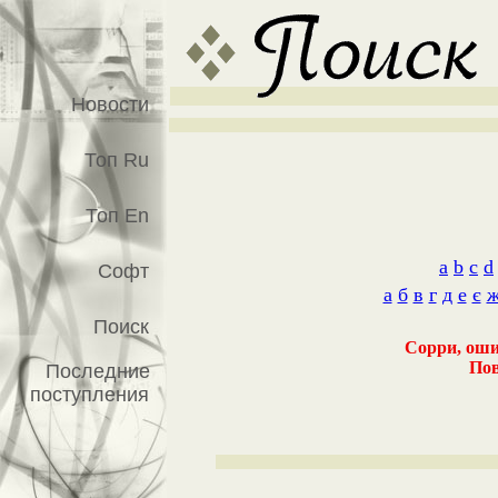
Новости
Топ Ru
Топ En
a
b
c
d
Софт
а
б
в
г
д
е
є
Поиск
Сорри, ошиб
Пов
Последние
поступления